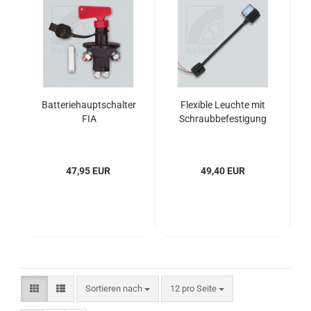
Batteriehauptschalter
Flexible Leuchte mit
FIA
Schraubbefestigung
47,95 EUR
49,40 EUR
Sortieren nach
pro Seite
Sortieren nach
12 pro Seite