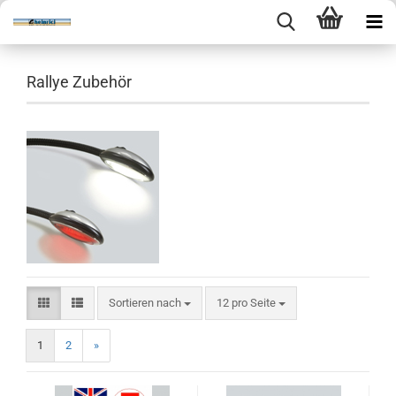
Rallye Zubehör
Sortieren nach
pro Seite
Sortieren nach
12 pro Seite
1
2
»