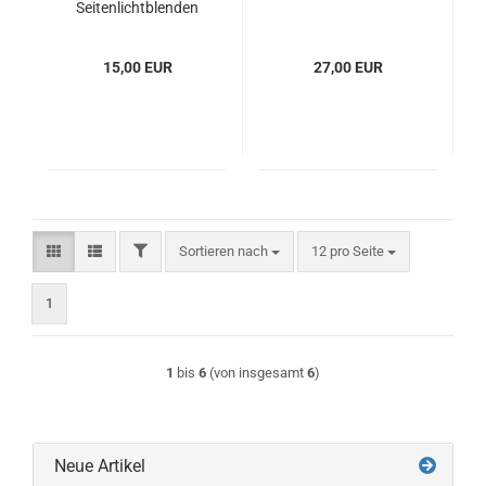
Seitenlichtblenden
15,00 EUR
27,00 EUR
FILTER
Sortieren nach
pro Seite
Sortieren nach
12 pro Seite
1
1
bis
6
(von insgesamt
6
)
Neue Artikel