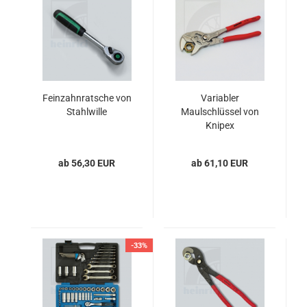
Feinzahnratsche von
Variabler
Stahlwille
Maulschlüssel von
Knipex
ab 56,30 EUR
ab 61,10 EUR
-33%