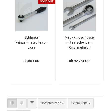
SOLD OUT
Schlanke
Maul-Ringschlüssel
Feinzahnratsche von
mit ratschendem
Elora
Ring, metrisch
38,65 EUR
ab 92,75 EUR
FILTER
Sortieren nach
pro Seite
Sortieren nach
12 pro Seite