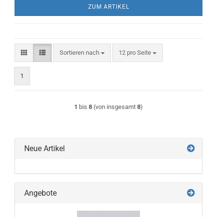
ZUM ARTIKEL
Sortieren nach
pro Seite
Sortieren nach
12 pro Seite
1
1
bis
8
(von insgesamt
8
)
Neue Artikel
Angebote