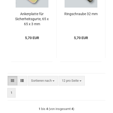
Ankerplatte für
Ringschraube 32 mm
Sicherheitsgurte, 65 x
65 x 3 mm
5,70 EUR
5,70 EUR
Sortieren nach
pro Seite
Sortieren nach
12 pro Seite
1
1
bis
4
(von insgesamt
4
)