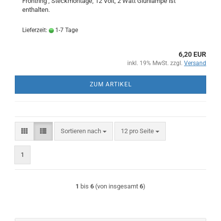
Frontring , Steckmontage, 12 Volt, 2 Watt Glühlampe ist
enthalten.
Lieferzeit:
1-7 Tage
6,20 EUR
inkl. 19% MwSt. zzgl.
Versand
ZUM ARTIKEL
Sortieren nach
pro Seite
Sortieren nach
12 pro Seite
1
1
bis
6
(von insgesamt
6
)