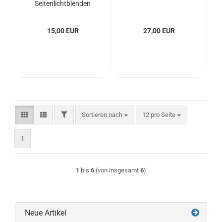
Seitenlichtblenden
15,00 EUR
27,00 EUR
FILTER
Sortieren nach
pro Seite
Sortieren nach
12 pro Seite
1
1
bis
6
(von insgesamt
6
)
Neue Artikel