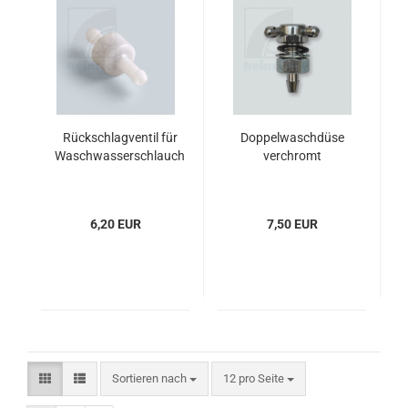
Rückschlagventil für
Doppelwaschdüse
Waschwasserschlauch
verchromt
6,20 EUR
7,50 EUR
Sortieren nach
pro Seite
Sortieren nach
12 pro Seite