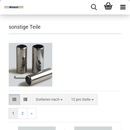
sonstige Teile
Sortieren nach
pro Seite
Sortieren nach
12 pro Seite
1
2
»