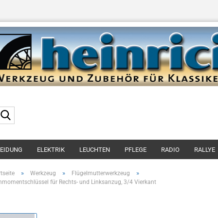
Suche...
LEIDUNG
ELEKTRIK
LEUCHTEN
PFLEGE
RADIO
RALLYE
»
»
»
tseite
Werkzeug
Flügelmutterwerkzeug
hmomentschlüssel für Rechts- und Linksanzug, 3/4 Vierkant