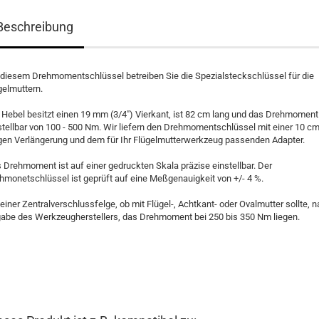
Beschreibung
 diesem Drehmomentschlüssel betreiben Sie die Spezialsteckschlüssel für die
gelmuttern.
 Hebel besitzt einen 19 mm (3/4") Vierkant, ist 82 cm lang und das Drehmoment 
stellbar von 100 - 500 Nm. Wir liefern den
Drehmomentschlüssel
mit einer 10 c
gen Verlängerung und dem für Ihr Flügelmutterwerkzeug passenden Adapter.
 Drehmoment ist auf einer gedruckten Skala präzise einstellbar. Der
hmonetschlüssel ist geprüft auf eine Meßgenauigkeit von +/- 4 %.
 einer Zentralverschlussfelge, ob mit Flügel-, Achtkant- oder Ovalmutter sollte, 
abe des Werkzeugherstellers, das Drehmoment bei 250 bis 350 Nm liegen.