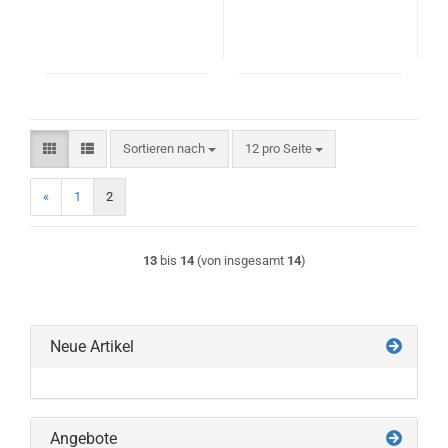
Sortieren nach
pro Seite
Sortieren nach
12 pro Seite
«
1
2
13
bis
14
(von insgesamt
14
)
Neue Artikel
Angebote