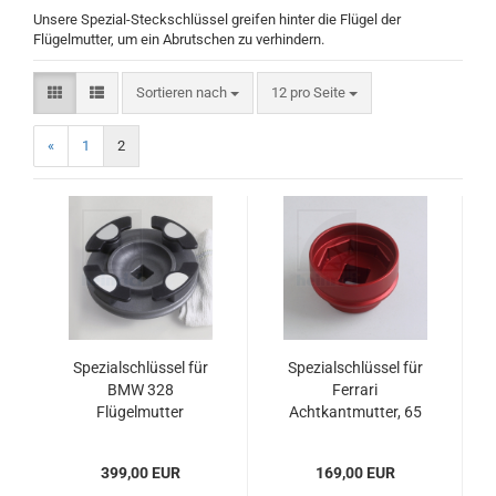
Unsere Spezial-Steckschlüssel greifen hinter die Flügel der
Flügelmutter, um ein Abrutschen zu verhindern.
Sortieren nach
pro Seite
Sortieren nach
12 pro Seite
«
1
2
Spezialschlüssel für
Spezialschlüssel für
BMW 328
Ferrari
Flügelmutter
Achtkantmutter, 65
mm Sechskant
399,00 EUR
169,00 EUR